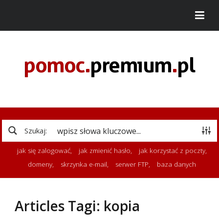
Szukaj:
jak się zalogować
,
jak zmienić hasło
,
jak korzystać z poczty
,
domeny
,
skrzynka e-mail
,
serwer FTP
,
baza danych
Articles Tagi: kopia