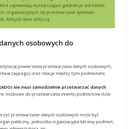
które zapewniają wystarczające gwarancje wdrożenia
 i organizacyjnych, by przetwarzanie spełniało
b, których dane dotyczą.
e danych osobowych do
stytucję powierzenia przetwarzania danych osobowych,
etwarzającego) oraz relacje między tymi podmiotami.
ADO) nie musi samodzielnie przetwarzać danych
e osobowe do przetwarzania innemu podmiotowi (tzw.
rzyć przetwarzanie danych osobowych może być
rgan publiczny, jednostka organizacyjna lub inny podmiot,
iu administratora, np.: