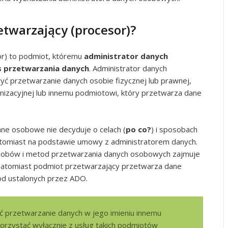
etwarzający (procesor)?
or) to podmiot, któremu
administrator danych
 przetwarzania danych
. Administrator danych
 przetwarzanie danych osobie fizycznej lub prawnej,
nizacyjnej lub innemu podmiotowi, który przetwarza dane
ne osobowe nie decyduje o celach (
po co?
) i sposobach
natomiast na podstawie umowy z administratorem danych.
osobów i metod przetwarzania danych osobowych zajmuje
 natomiast podmiot przetwarzający przetwarza dane
 ustalonych przez ADO.
yć przetwarzanie danych w jego imieniu innemu
orzystać wyłącznie z usług takich podmiotów