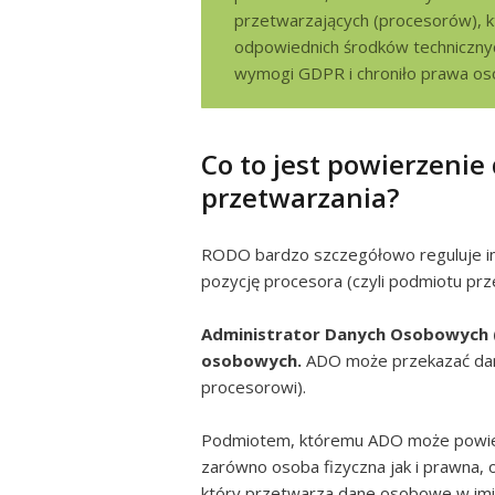
przetwarzających (procesorów), 
odpowiednich środków technicznych
wymogi GDPR i chroniło prawa osó
Co to jest powierzeni
przetwarzania?
RODO bardzo szczegółowo reguluje in
pozycję procesora (czyli podmiotu prz
Administrator Danych Osobowych (
osobowych.
ADO może przekazać dan
procesorowi).
Podmiotem, któremu ADO może powie
zarówno osoba fizyczna jak i prawna, o
który przetwarza dane osobowe w imien