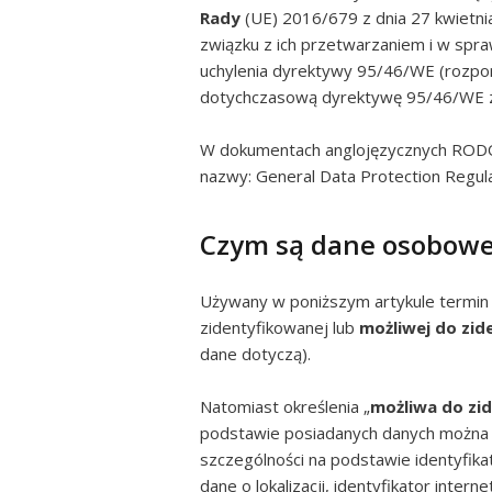
Rady
(UE) 2016/679 z dnia 27 kwietni
związku z ich przetwarzaniem i w sp
uchylenia dyrektywy 95/46/WE (rozpor
dotychczasową dyrektywę 95/46/WE z
W dokumentach anglojęzycznych RODO 
nazwy: General Data Protection Regula
Czym są dane osobow
Używany w poniższym artykule termin 
zidentyfikowanej lub
możliwej do zid
dane dotyczą).
Natomiast określenia „
możliwa do zi
podstawie posiadanych danych można 
szczególności na podstawie identyfikat
dane o lokalizacji, identyfikator inter