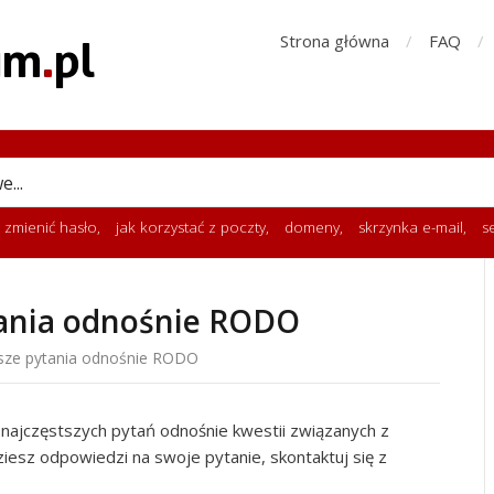
Strona główna
FAQ
k zmienić hasło
,
jak korzystać z poczty
,
domeny
,
skrzynka e-mail
,
s
tania odnośnie RODO
sze pytania odnośnie RODO
ę najczęstszych pytań odnośnie kwestii związanych z
esz odpowiedzi na swoje pytanie, skontaktuj się z