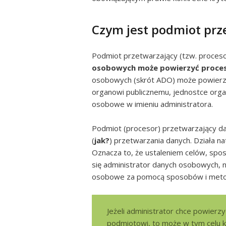
Czym jest podmiot prz
Podmiot przetwarzający (tzw. proces
osobowych może powierzyć proces
osobowych (skrót ADO) może powierzyć
organowi publicznemu, jednostce orga
osobowe w imieniu administratora.
Podmiot (procesor) przetwarzający da
(
jak?
) przetwarzania danych. Działa 
Oznacza to, że ustaleniem celów, sp
się administrator danych osobowych,
osobowe za pomocą sposobów i metod
Jeżeli administrator chce powierz
podmiotowi, to może w tym celu k