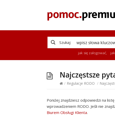
Szukaj:
jak się zalogować
,
ja
Najczęstsze py
/
Regulacje RODO
/
Najczęst
Poniżej znajdziesz odpowiedzi na list
wprowadzeniem RODO. Jeśli nie znajdzi
Biurem Obsługi Klienta
.