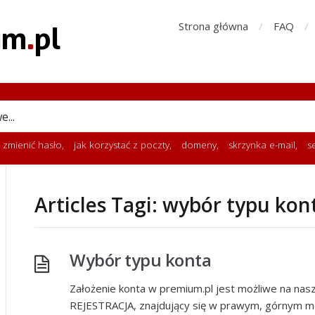
Strona główna
FAQ
k zmienić hasło
,
jak korzystać z poczty
,
domeny
,
skrzynka e-mail
,
s
Articles Tagi: wybór typu kon
Wybór typu konta
Założenie konta w premium.pl jest możliwe na naszej
REJESTRACJA, znajdujący się w prawym, górnym men