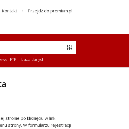
Kontakt
Przejdź do premium.pl
erwer FTP
,
baza danych
ta
 stronie po kliknięciu w link
u strony. W formularzu rejestracji